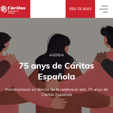
FES-TE SOCI
QUIÉNES SOMOS
QUÉ HACEMOS
CONOCE CÁRITAS
AGENDA
QUÉ DECIMOS
ACCIÓN SOCIAL
75 anys de Cáritas
DÓNDE ESTAMOS
Española
QUÉ PUEDES HACER TÚ
NOTICIAS
ECONOMÍA SOLIDARIA
CÓMO NOS FINANCIAMOS
Retransmissió en directe de la celebració dels 75 anys de
Càritas Española
DONAR
TE AYUDAMOS
BLOG
COOPERACIÓN INTERNACIONAL
PORTAL DE TRANSPARENCIA