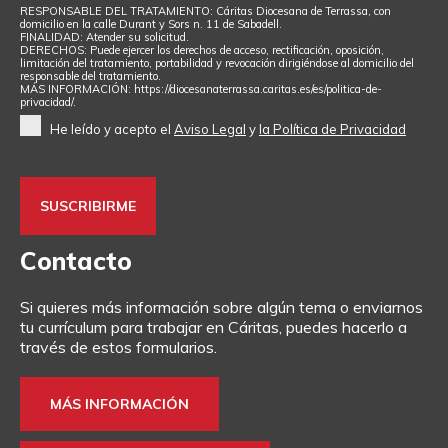
RESPONSABLE DEL TRATAMIENTO: Cáritas Diocesana de Terrassa, con
domicilio en la calle Durant y Sors n. 11 de Sabadell.
FINALIDAD: Atender su solicitud.
DERECHOS: Puede ejercer los derechos de acceso, rectificación, oposición,
limitación del tratamiento, portabilidad y revocación dirigiéndose al domicilio del
responsable del tratamiento.
MÁS INFORMACIÓN: https://diocesanaterrassa.caritas.es/es/politica-de-
privacidad/.
He leído y acepto el
Aviso Legal
y
la Política de Privacidad
Contacto
Si quieres más información sobre algún tema o enviarnos
tu currículum para trabajar en Cáritas, puedes hacerlo a
través de estos formularios.
MÁS INFORMACIÓN