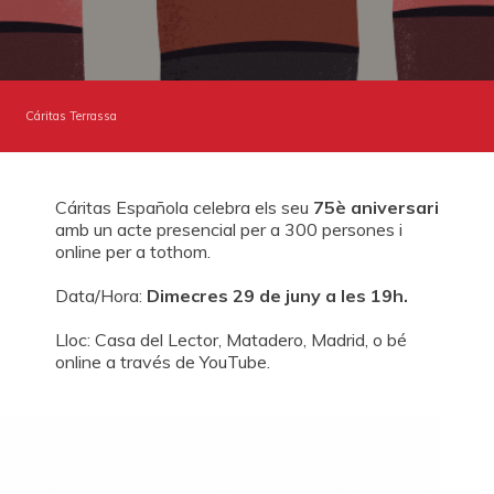
HACTE SOCIO
HAZTE VOLUNTARIO
CAMPAÑAS
EMERGENCIAS
ENTIDADES CON CORAZÓN
AGENDA
BUSCADOR
Cáritas Terrassa
ACCESO PARA USUARIOS
HERENCIAS Y LEGADOS
Cáritas Española celebra els seu
75è aniversari
ESPAÑOL (ES)
amb un acte presencial per a 300 persones i
online per a tothom.
Data/Hora:
Dimecres 29 de juny a les 19h.
Lloc: Casa del Lector, Matadero, Madrid, o bé
online a través de YouTube.