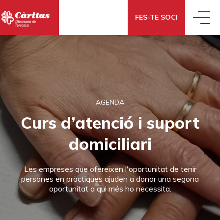
FES-TE SOCI
QUIÉNES SOMOS
QUÉ HACEMOS
CONOCE CÁRITAS
AGENDA
Curs d’atenció i suport
QUÉ DECIMOS
ACCIÓN SOCIAL
DÓNDE ESTAMOS
domiciliari
QUÉ PUEDES HACER TÚ
NOTICIAS
ECONOMÍA SOLIDARIA
CÓMO NOS FINANCIAMOS
Les empreses que ofereixen l'oportunitat de tenir
persones en pràctiques ajuden a donar una segona
oportunitat a qui més ho necessita.
DONAR
TE AYUDAMOS
BLOG
COOPERACIÓN INTERNACIONAL
PORTAL DE TRANSPARENCIA