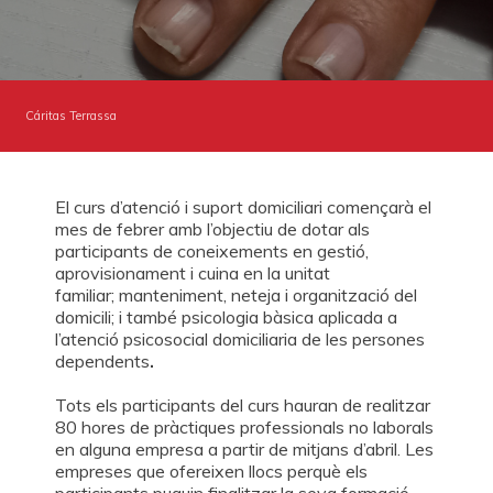
HACTE SOCIO
HAZTE VOLUNTARIO
CAMPAÑAS
EMERGENCIAS
ENTIDADES CON CORAZÓN
AGENDA
BUSCADOR
Cáritas Terrassa
ACCESO PARA USUARIOS
HERENCIAS Y LEGADOS
El curs d’atenció i suport domiciliari començarà el
ESPAÑOL (ES)
mes de febrer amb l’objectiu de dotar als
participants de coneixements en gestió,
aprovisionament i cuina en la unitat
familiar; manteniment, neteja i organització del
domicili; i també psicologia bàsica aplicada a
l’atenció psicosocial domiciliaria de les persones
dependents
.
Tots els participants del curs hauran de realitzar
80 hores de pràctiques professionals no laborals
en alguna empresa a partir de mitjans d’abril. Les
empreses que ofereixen llocs perquè els