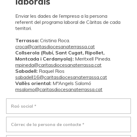
laborals
sabadell16@caritasdiocesanaterrassa.cat
Vallès oriental:
MªAngels Salomó
Els participants a la formació han de reunir el perfil de ser
msalomo@caritasdiocesanaterrassa.cat
Enviar les dades de l’empresa a la persona
persones que estiguin a la fase de poder treballar amb
referent del programa laboral de Càritas de cada
RESPONSABILITAT, ADAPTABILITAT, FLEXIBILITAT,
territori.
COMPROMÍS,…i que tinguin resoltes les necessitats
primàries
Terrassa:
Cristina Roca.
croca@caritasdiocesanaterrassa.cat
Collserola (Rubí, Sant Cugat, Ripollet,
Montcada i Cerdanyola):
Meritxell Pineda.
mpineda@caritasdiocesanaterrassa.cat
Sabadell:
Raquel Rios
sabadell16@caritasdiocesanaterrassa.cat
Vallès oriental:
MªAngels Salomó
msalomo@caritasdiocesanaterrassa.cat