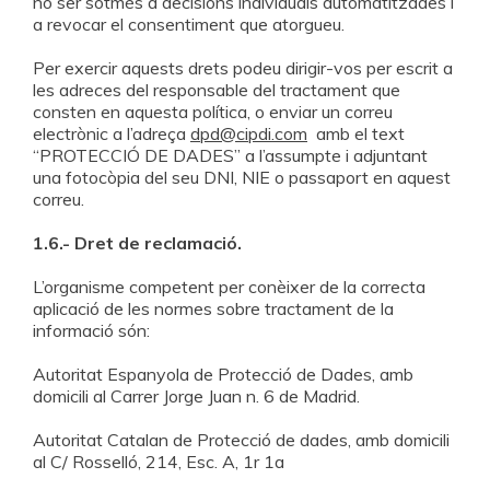
no ser sotmès a decisions individuals automatitzades i
a revocar el consentiment que atorgueu.
Per exercir aquests drets podeu dirigir-vos per escrit a
les adreces del responsable del tractament que
consten en aquesta política, o enviar un correu
electrònic a l’adreça
dpd@cipdi.com
amb el text
“PROTECCIÓ DE DADES” a l’assumpte i adjuntant
una fotocòpia del seu DNI, NIE o passaport en aquest
correu.
1.6.- Dret de reclamació.
L’organisme competent per conèixer de la correcta
aplicació de les normes sobre tractament de la
informació són:
Autoritat Espanyola de Protecció de Dades, amb
domicili al Carrer Jorge Juan n. 6 de Madrid.
Autoritat Catalan de Protecció de dades, amb domicili
al C/ Rosselló, 214, Esc. A, 1r 1a