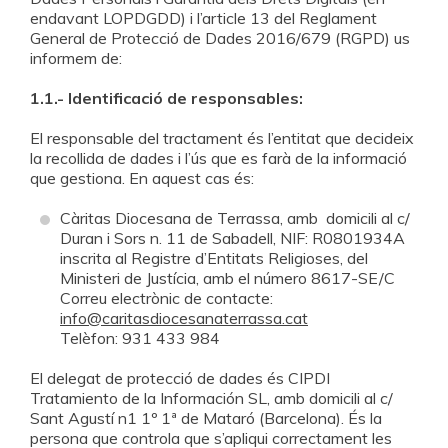
FES-TE SOCI
FES-TE VOLUNTARI
CAMPANYES
EMERGÈNCIES
endavant LOPDGDD) i l’article 13 del Reglament
General de Protecció de Dades 2016/679 (RGPD) us
informem de:
ENTITATS AMB COR
AGENDA
CERCADOR
1.1.- Identificació de
responsables:
El responsable del tractament és l’entitat que decideix
ÀREA D'USUARI
la recollida de dades i l’ús que es farà de la informació
HERÈNCIES I LLEGATS
APASOMI EMPRESA D’INSERCIÓ
que gestiona. En aquest cas és:
CATALÀ (CA)
Càritas Diocesana de Terrassa, amb domicili al c/
Duran i Sors n. 11 de Sabadell, NIF: R0801934A
inscrita al Registre d’Entitats Religioses, del
Ministeri de Justícia, amb el número 8617-SE/C
Correu electrònic de contacte:
info@caritasdiocesanaterrassa.cat
Telèfon: 931 433 984
El delegat de protecció de dades és CIPDI
Tratamiento de la Información SL, amb domicili al c/
Sant Agustí n1 1º 1ª de Mataró (Barcelona). És la
persona que controla que s’apliqui correctament les