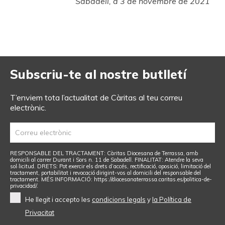
Sabadell, a 3 de novembre de 2021
Subscriu-te al nostre butlletí
T’enviem tota l’actualitat de Càritas al teu correu
electrònic.
RESPONSABLE DEL TRACTAMENT: Càritas Diocesana de Terrassa, amb
domicili al carrer Durant i Sors n. 11 de Sabadell. FINALITAT: Atendre la seva
sol·licitud. DRETS: Pot exercir els drets d’accés, rectificació, oposició, limitació del
tractament, portabilitat i revocació dirigint-vos al domicili del responsable del
tractament. MÉS INFORMACIÓ: https://diocesanaterrassa.caritas.es/politica-de-
privacidad/.
He llegit i accepto les
condicions legals
y
la Política de
Privacitat