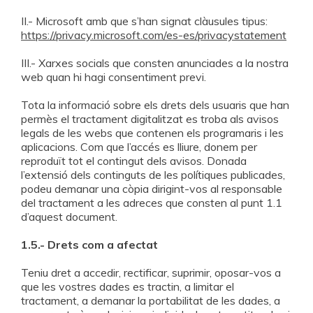
II.- Microsoft amb que s’han signat clàusules tipus:
https://privacy.microsoft.com/es-es/privacystatement
III.- Xarxes socials que consten anunciades a la nostra
web quan hi hagi consentiment previ.
Tota la informació sobre els drets dels usuaris que han
permès el tractament digitalitzat es troba als avisos
legals de les webs que contenen els programaris i les
aplicacions. Com que l’accés es lliure, donem per
reproduït tot el contingut dels avisos. Donada
l’extensió dels continguts de les polítiques publicades,
podeu demanar una còpia dirigint-vos al responsable
del tractament a les adreces que consten al punt 1.1
d’aquest document.
1.5.- Drets com a afectat
Teniu dret a accedir, rectificar, suprimir, oposar-vos a
que les vostres dades es tractin, a limitar el
tractament, a demanar la portabilitat de les dades, a