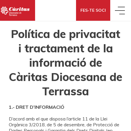
FES-TE SOCI
Política de privacitat
QUI SOM
i tractament de la
QUÈ FEM
CONEIX CÀRITAS
informació de
QUÈ DIEM
ACCIÓ SOCIAL
Càritas Diocesana de
ON SOM
Terrassa
QUÈ POTS FER TU
NOTÍCIES
ECONOMIA SOLIDÀRIA
COM ENS FINANCEM
1.- DRET D’INFORMACIÓ
DONAR
T’AJUDEM
BLOG
COOPERACIÓ INTERNACIONAL
PORTAL DE TRANSPARÈNCIA
D’acord amb el que disposa l’article 11 de la Llei
Orgànica 3/2018, de 5 de desembre, de Protecció de
Dades Personals i Garantia dels Drets Digitals (en