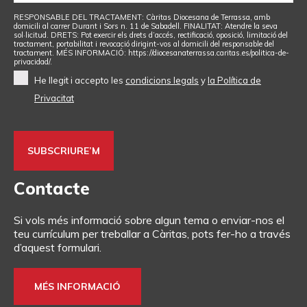
RESPONSABLE DEL TRACTAMENT: Càritas Diocesana de Terrassa, amb
domicili al carrer Durant i Sors n. 11 de Sabadell. FINALITAT: Atendre la seva
sol·licitud. DRETS: Pot exercir els drets d’accés, rectificació, oposició, limitació del
tractament, portabilitat i revocació dirigint-vos al domicili del responsable del
tractament. MÉS INFORMACIÓ: https://diocesanaterrassa.caritas.es/politica-de-
privacidad/.
He llegit i accepto les
condicions legals
y
la Política de
Privacitat
Contacte
Si vols més informació sobre algun tema o enviar-nos el
teu currículum per treballar a Càritas, pots fer-ho a través
d’aquest formulari.
MÉS INFORMACIÓ