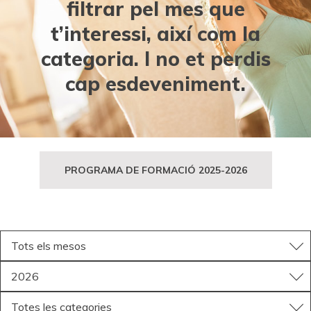
filtrar pel mes que
FES-TE SOCI
FES-TE VOLUNTARI
CAMPANYES
EMERGÈNCIES
t’interessi, així com la
categoria. I no et perdis
ENTITATS AMB COR
AGENDA
CERCADOR
cap esdeveniment.
ÀREA D'USUARI
HERÈNCIES I LLEGATS
APASOMI EMPRESA D’INSERCIÓ
CATALÀ (CA)
PROGRAMA DE FORMACIÓ 2025-2026
Tots els mesos
2026
Totes les categories