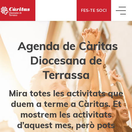
FES-TE SOCI
QUI SOM
Agenda de Càritas
QUÈ FEM
CONEIX CÀRITAS
Diocesana de
Terrassa
QUÈ DIEM
ACCIÓ SOCIAL
ON SOM
Mira totes les activitats que
QUÈ POTS FER TU
NOTÍCIES
ECONOMIA SOLIDÀRIA
COM ENS FINANCEM
duem a terme a Càritas. Et
mostrem les activitats
DONAR
T’AJUDEM
BLOG
COOPERACIÓ INTERNACIONAL
PORTAL DE TRANSPARÈNCIA
d’aquest mes, però pots